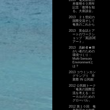
本復帰６０周年
記念「復帰を知
る。大座談会」
2013 ２１世紀の
国際交流そして
奄美のこれから
2013 英会話とア
ートのワークシ
ョップ「英語DE
アート」
2013 高齢者☻障
がい者のための
環境づくり：
Multi-Sensory
Environmentと
は？
2013 コウミンカン
グランプリ 卒
業際 IN 公民館
2012 公民館トーク
「奄美の国際交
流を考える：ロ
ーカルのための
グローバル」
2012 第１０回 奄