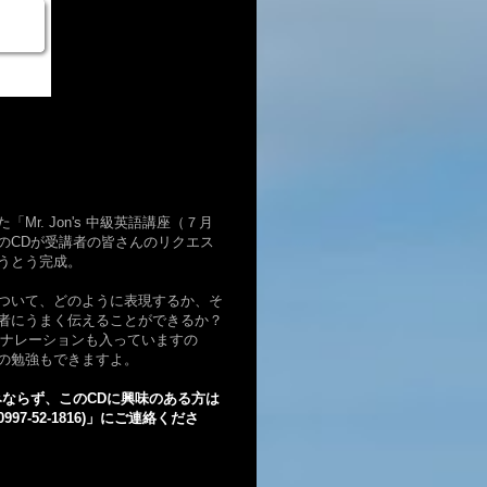
Mr. Jon's 中級英語講座（７月
のCDが受講者の皆さんのリクエス
うとう完成。
ついて、どのように表現するか、そ
者にうまく伝えることができるか？
lの生声のナレーションも入っていますの
の勉強もできますよ。
みならず、このCDに興味のある方は
997-52-1816)」にご連絡くださ