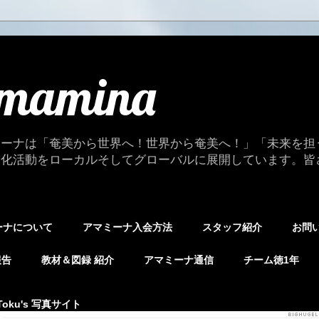
mamina
ミーナは「奄美から世界へ！世界から奄美へ！」「未来を担
文化活動をローカルそしてグローバルに展開しています。皆
ーナについて
アマミーナ入会方法
スタッフ紹介
お問
報告
教材＆図録 紹介
アマミーナ通信
チーム徳1年
Toku's 写真サイト