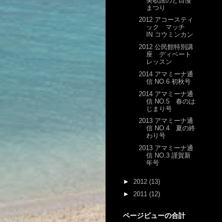
美歌謡のど自慢
まつり
2012 アコースティ
ック マッチ
IN コウミンカン
2012 公民館特別講
座 ディベート
レッスン
2014 アマミーナ通
信 NO.6 初秋号
2014 アマミーナ通
信 NO.5 春のは
じまり号
2013 アマミーナ通
信 NO.4 夏の終
わり号
2013 アマミーナ通
信 NO.3 謹賀新
年号
►
2012
(13)
►
2011
(12)
ページビューの合計