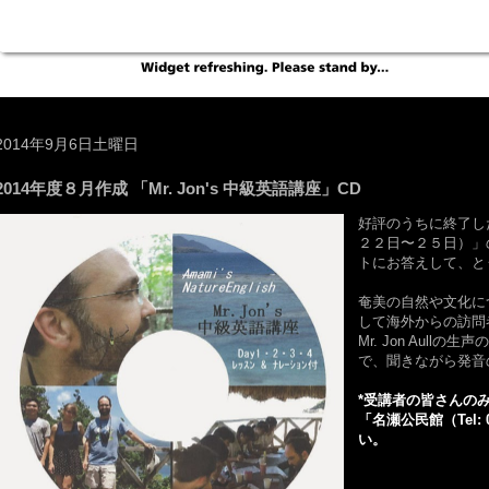
2014年9月6日土曜日
2014年度８月作成 「Mr. Jon's 中級英語講座」CD
好評のうちに終了した「
２２日〜２５日）」
トにお答えして、と
奄美の自然や文化に
して海外からの訪問
Mr. Jon Aul
で、聞きながら発音
*受講者の皆さんの
「名瀬公民館（Tel: 0
い。