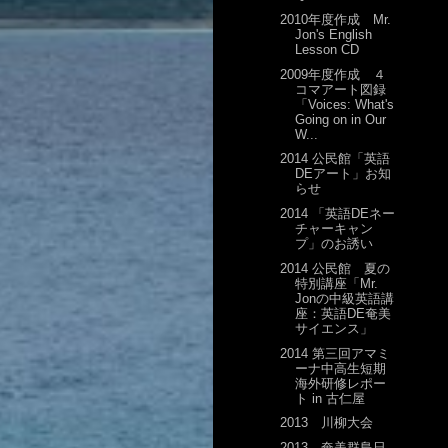
2010年度作成 Mr.
Jon's English
Lesson CD
2009年度作成 ４
コマアート図録
「Voices: What's
Going on in Our
W...
2014 公民館「英語
DEアート」お知
らせ
2014 「英語DEネー
チャーキャン
プ」のお誘い
2014 公民館 夏の
特別講座「Mr.
Jonの中級英語講
座：英語DE奄美
サイエンス」
2014 第三回アマミ
ーナ中高生短期
海外研修レポー
ト in 古仁屋
2013 川柳大会
2013 奄美群島日