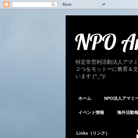
NPO A
特定非営利活動法人アマ
２つをモットーに教育＆
います (^_^)!
ホーム
NPO法人アマミ
イベント情報
海外活動
Links（リンク）