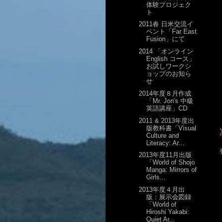
体験プロジェク
ト
2011春 日米交流イ
ベント「Far East
Fusion」にて
2014 「オンライン
English コース」
お試しワークシ
ョップのお知ら
せ
2014年度８月作成
「Mr. Jon's 中級
英語講座」CD
2011 & 2013年度出
版教科書「Visual
Culture and
Literacy: Ar...
2013年度11月出版
「World of Shojo
Manga: Mirrors of
Girls...
2013年度４月出
版：展示会図録
「World of
Hiroshi Yakabi:
Quiet Ar...