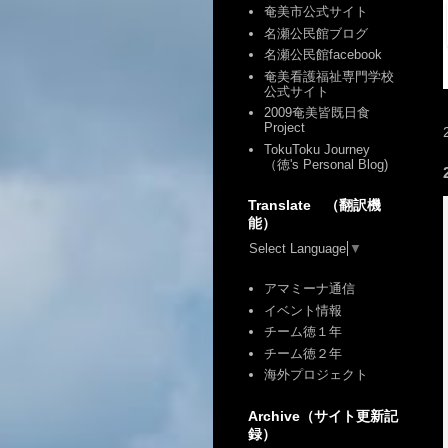
奄美市公式サイト
名瀬公民館ブログ
名瀬公民館facebook
奄美看護福祉専門学校
公式サイト
2009奄美皆既日食
Project
TokuToku Journey
（徳's Personal Blog)
Translate （翻訳機
能）
Select Language
▼
アマミーナ通信
イベント情報
チーム徳１年
チーム徳２年
海外プロジェクト
Archive（サイト更新記
録）