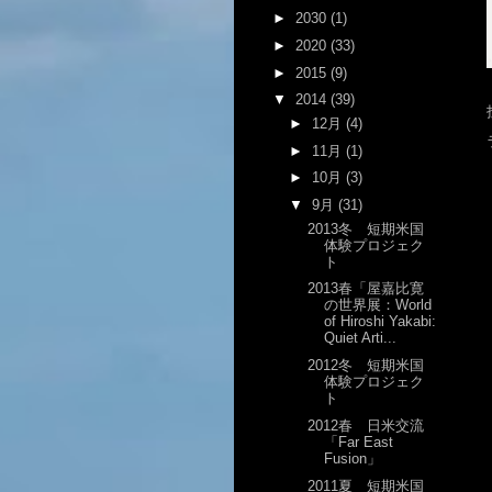
►
2030
(1)
►
2020
(33)
►
2015
(9)
▼
2014
(39)
►
12月
(4)
►
11月
(1)
►
10月
(3)
▼
9月
(31)
2013冬 短期米国
体験プロジェク
ト
2013春「屋嘉比寛
の世界展：World
of Hiroshi Yakabi:
Quiet Arti...
2012冬 短期米国
体験プロジェク
ト
2012春 日米交流
「Far East
Fusion」
2011夏 短期米国