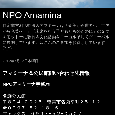
NPO Amamina
特定非営利活動法人アマミーナは「奄美から世界へ！世界
から奄美へ！」「未来を担う子どもたちのために」の２つ
をモットーに教育＆文化活動をローカルそしてグローバル
に展開しています。皆さんのご参加をお待ちしています
(^_^)!
2012年7月12日木曜日
アマミーナ＆公民館問い合わせ先情報
NPOアマミーナ事務局：
名瀬公民館
〒８９４−００２５ 奄美市名瀬幸町２５−１２
☎０９９７−５２−１８１６
ファックス：０９９７−５２−０５０７