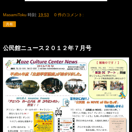
MasamiToku
時刻:
19:53
0 件のコメント:
共有
公民館ニュース２０１２年７月号