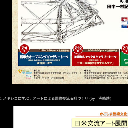
2. メキシコに学ぶ：アートによる国際交流＆町づくり (by 洲崎勝）