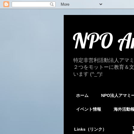
NPO A
特定非営利活動法人アマ
２つをモットーに教育＆
います (^_^)!
ホーム
NPO法人アマミ
イベント情報
海外活動
Links（リンク）