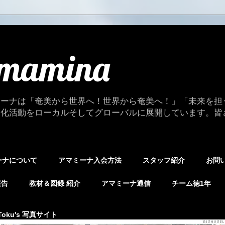
mamina
ミーナは「奄美から世界へ！世界から奄美へ！」「未来を担
文化活動をローカルそしてグローバルに展開しています。皆
ーナについて
アマミーナ入会方法
スタッフ紹介
お問
報告
教材＆図録 紹介
アマミーナ通信
チーム徳1年
Toku's 写真サイト