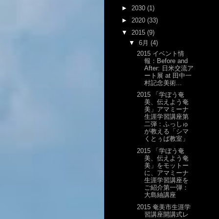
►
2030
(1)
►
2020
(33)
▼
2015
(9)
▼
6月
(4)
2015 イベント情
報：Before and
After: 日米交流ア
ート展 at 田中一
村記念美術...
2015 「学ぼう奄
美、伝えよう奄
美」アマミーナ
生涯学習講座第
二弾：ふっしゅ
が教える「シマ
くとぅば教室」
2015 「学ぼう奄
美、伝えよう奄
美」をモットー
に、アマミーナ
生涯学習講座を
ご紹介第一弾：
大島紬講座
2015 奄美市生涯学
習講座開講式レ