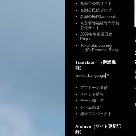
奄美市公式サイト
名瀬公民館ブログ
名瀬公民館facebook
奄美看護福祉専門学校
公式サイト
2009奄美皆既日食
Project
TokuToku Journey
（徳's Personal Blog)
Translate （翻訳機
能）
Select Language
▼
アマミーナ通信
イベント情報
チーム徳１年
チーム徳２年
海外プロジェクト
Archive（サイト更新記
録）