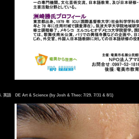
3. 英語 DE Art & Science (by Josh & Theo: 7/29. 7/31 & 8/1)