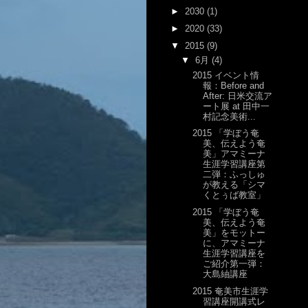
►
2030
(1)
►
2020
(33)
▼
2015
(9)
▼
6月
(4)
2015 イベント情
報：Before and
After: 日米交流ア
ート展 at 田中一
村記念美術...
2015 「学ぼう奄
美、伝えよう奄
美」アマミーナ
生涯学習講座第
二弾：ふっしゅ
が教える「シマ
くとぅば教室」
2015 「学ぼう奄
美、伝えよう奄
美」をモットー
に、アマミーナ
生涯学習講座を
ご紹介第一弾：
大島紬講座
2015 奄美市生涯学
習講座開講式レ