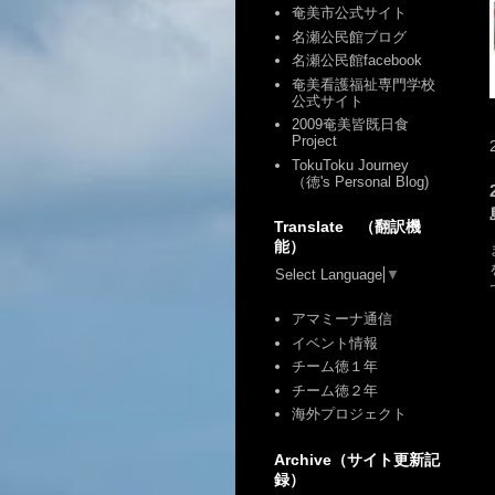
奄美市公式サイト
名瀬公民館ブログ
名瀬公民館facebook
奄美看護福祉専門学校
公式サイト
2009奄美皆既日食
Project
TokuToku Journey
（徳's Personal Blog)
Translate （翻訳機
能）
Select Language
▼
アマミーナ通信
イベント情報
チーム徳１年
チーム徳２年
海外プロジェクト
Archive（サイト更新記
録）