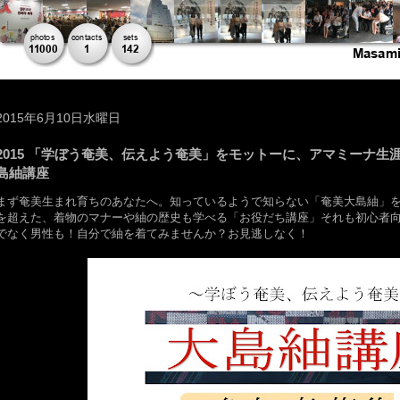
2015年6月10日水曜日
2015 「学ぼう奄美、伝えよう奄美」をモットーに、アマミーナ生
島紬講座
まず奄美生まれ育ちのあなたへ。知っているようで知らない「奄美大島紬」
を超えた、着物のマナーや紬の歴史も学べる「お役だち講座」それも初心者
でなく男性も！自分で紬を着てみませんか？お見逃しなく！