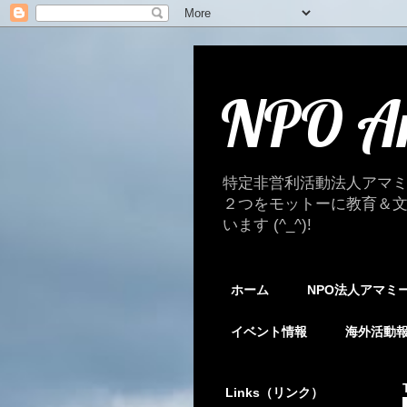
NPO A
特定非営利活動法人アマ
２つをモットーに教育＆
います (^_^)!
ホーム
NPO法人アマミ
イベント情報
海外活動
Links（リンク）