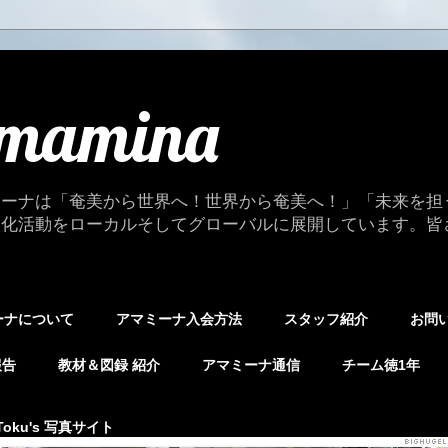
mamina
ミーナは「奄美から世界へ！世界から奄美へ！」「未来を担
文化活動をローカルそしてグローバルに展開しています。皆
ーナについて
アマミーナ入会方法
スタッフ紹介
お問
報告
教材＆図録 紹介
アマミーナ通信
チーム徳1年
Toku's 写真サイト